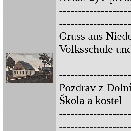
------------------
------------------
Gruss aus Niede
Volksschule un
------------------
------------------
Pozdrav z Dolní
Škola a kostel
------------------
------------------