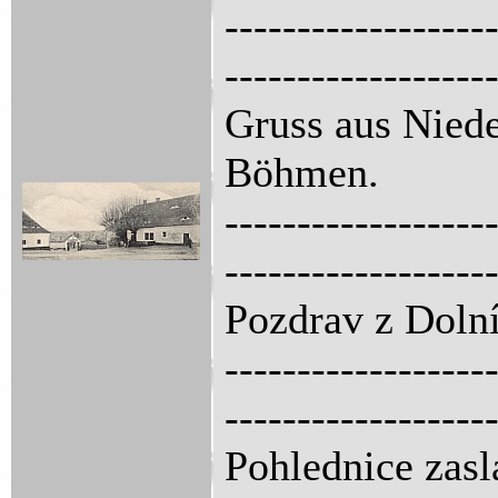
------------------
------------------
Gruss aus Niede
Böhmen.
------------------
------------------
Pozdrav z Dolní
------------------
------------------
Pohlednice zasl