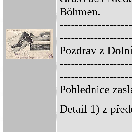
Böhmen.
------------------
------------------
Pozdrav z Dolní
------------------
------------------
Pohlednice zasl
Detail 1) z pře
------------------