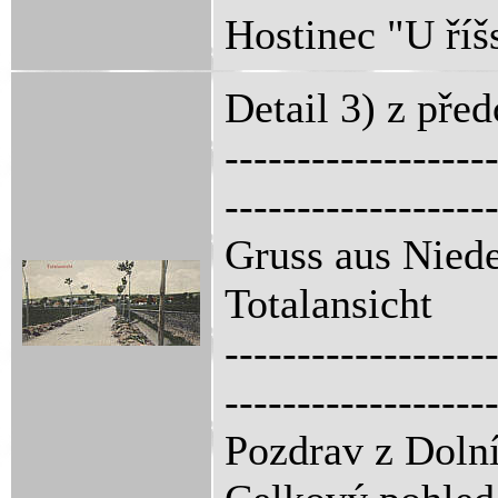
Hostinec "U říš
Detail 3) z pře
------------------
------------------
Gruss aus Niede
Totalansicht
------------------
------------------
Pozdrav z Dolní