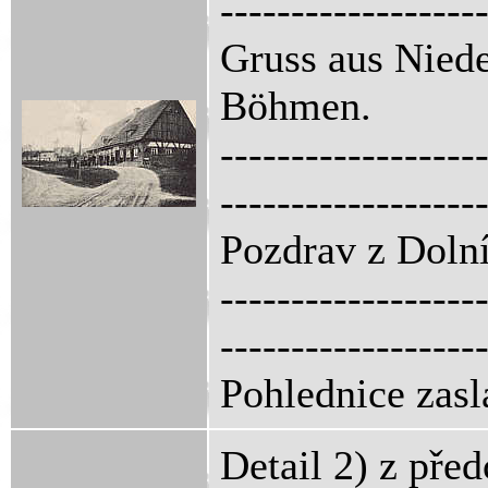
------------------
Gruss aus Niede
Böhmen.
------------------
------------------
Pozdrav z Dolní
------------------
------------------
Pohlednice zasl
Detail 2) z pře