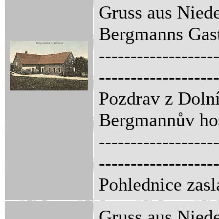
Gruss aus Niede
Bergmanns Gas
------------------
------------------
Pozdrav z Dolní
Bergmannův ho
------------------
------------------
Pohlednice zasl
Gruss aus Niede