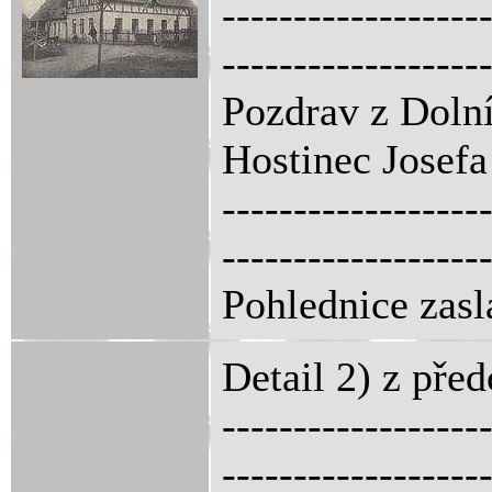
------------------
------------------
Pozdrav z Dolní
Hostinec Josef
------------------
------------------
Pohlednice zasl
Detail 2) z pře
------------------
------------------