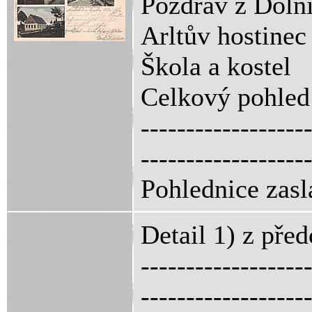
Pozdrav z Dolní
Arltův hostine
Škola a kostel
Celkový pohled
------------------
------------------
Pohlednice zasl
Detail 1) z pře
------------------
------------------