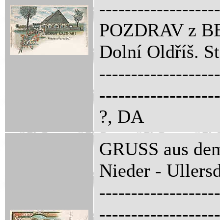
------------------
POZDRAV z 
Dolní Oldříš. S
------------------
------------------
?, DA
GRUSS aus dem
Nieder - Uller
------------------
------------------