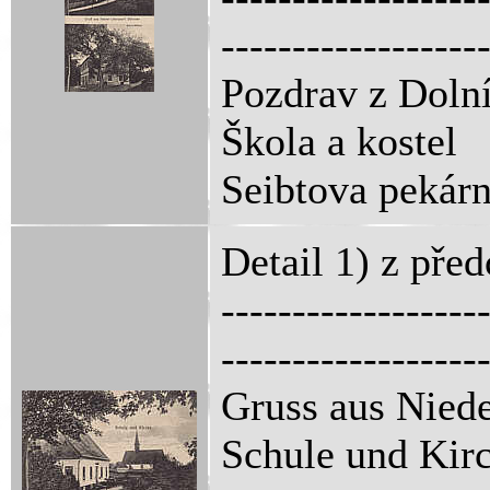
------------------
Pozdrav z Dolní
Škola a kostel
Seibtova pekár
Detail 1) z pře
------------------
------------------
Gruss aus Nied
Schule und Kir