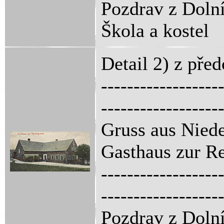
Pozdrav z Dolní
Škola a kostel
Detail 2) z pře
------------------
------------------
Gruss aus Niede
Gasthaus zur R
------------------
------------------
Pozdrav z Dolní