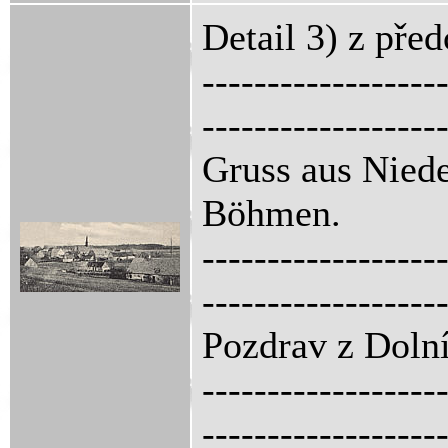
Detail 3) z pře
------------------
------------------
Gruss aus Niede
Böhmen.
------------------
------------------
Pozdrav z Dolní
------------------
------------------