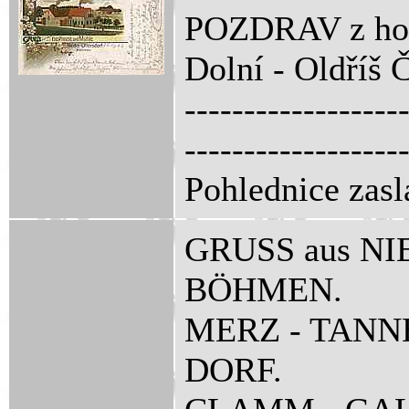
POZDRAV z hos
Dolní - Oldříš 
------------------
------------------
Pohlednice zasl
GRUSS aus N
BÖHMEN.
MERZ - TANN
DORF.