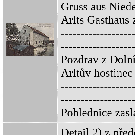
Gruss aus Niede
Arlts Gasthaus
------------------
------------------
Pozdrav z Dolní
Arltův hostine
------------------
------------------
Pohlednice zasl
Detail 2) z pře