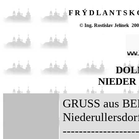
F R Ý D L A N T S K
© Ing. Rostislav Jelínek 20
DOL
NIEDER
GRUSS aus 
Niederullersdor
------------------