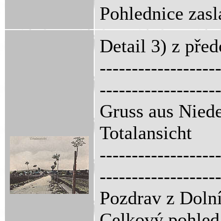
Pohlednice zasl
Detail 3) z pře
------------------
------------------
Gruss aus Niede
Totalansicht
------------------
------------------
Pozdrav z Dolní
Celkový pohled