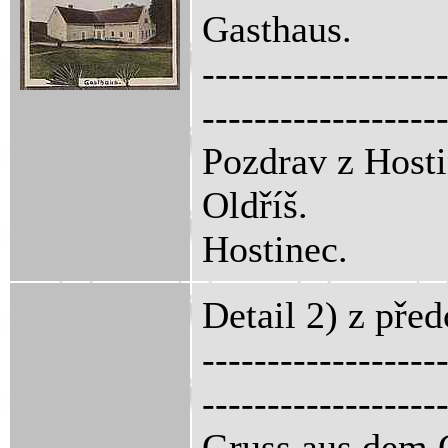
Gasthaus.
------------------
------------------
Pozdrav z Hosti
Oldříš.
Hostinec.
Detail 2) z pře
------------------
------------------
Gruss aus dem 