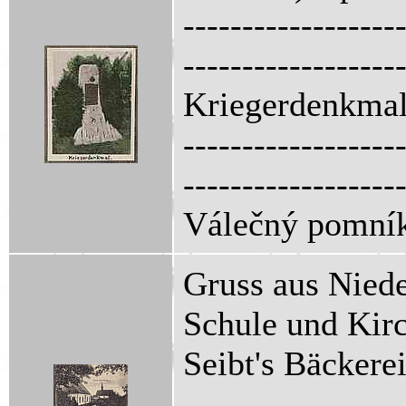
------------------
------------------
Kriegerdenkmal
------------------
------------------
Válečný pomní
Gruss aus Nied
Schule und Kir
Seibt's Bäckere
------------------