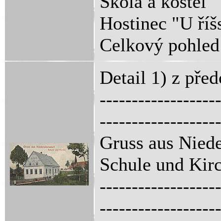
Škola a kostel
Hostinec "U říš
Celkový pohled
Detail 1) z pře
------------------
------------------
Gruss aus Niede
Schule und Kir
------------------
------------------